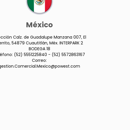
México
ección Calz. de Guadalupe Manzana 007, El
rrito, 54879 Cuautitlán, Méx. INTERPARK 2
BODEGA 18
léfono: (52) 5551225840 - (52) 5572863167
Correo:
gestion.Comercial.Mexico@powest.com