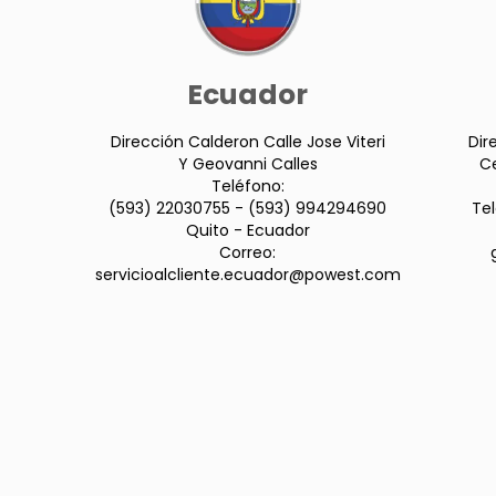
Ecuador
Dirección Calderon Calle Jose Viteri
Dir
Y Geovanni Calles
Ce
Teléfono:
(593) 22030755 - (593) 994294690
Te
Quito - Ecuador
Correo:
servicioalcliente.ecuador@powest.com