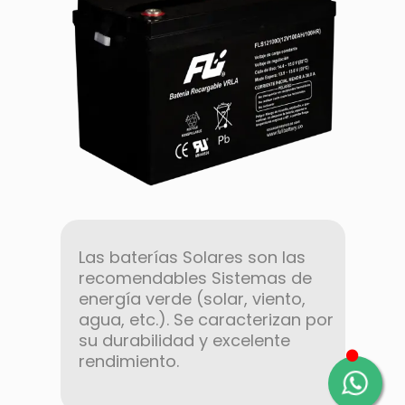
Las baterías Solares son las
recomendables Sistemas de
energía verde (solar, viento,
agua, etc.). Se caracterizan por
su durabilidad y excelente
rendimiento.