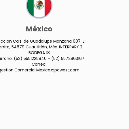
México
ección Calz. de Guadalupe Manzana 007, El
rrito, 54879 Cuautitlán, Méx. INTERPARK 2
BODEGA 18
léfono: (52) 5551225840 - (52) 5572863167
Correo:
gestion.Comercial.Mexico@powest.com