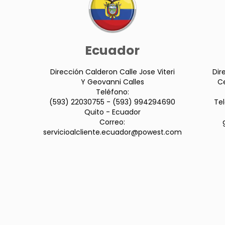
Ecuador
Dirección Calderon Calle Jose Viteri
Dir
Y Geovanni Calles
Ce
Teléfono:
(593) 22030755 - (593) 994294690
Te
Quito - Ecuador
Correo:
servicioalcliente.ecuador@powest.com