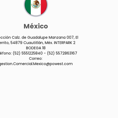
México
ección Calz. de Guadalupe Manzana 007, El
rrito, 54879 Cuautitlán, Méx. INTERPARK 2
BODEGA 18
léfono: (52) 5551225840 - (52) 5572863167
Correo:
gestion.Comercial.Mexico@powest.com