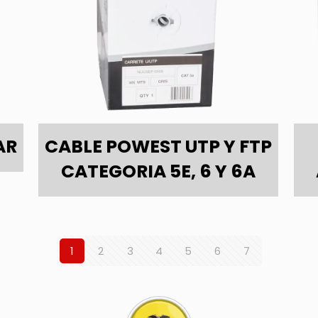
AR
CABLE POWEST UTP Y FTP
CATEGORIA 5E, 6 Y 6A
1
2
3
4
5
6
7