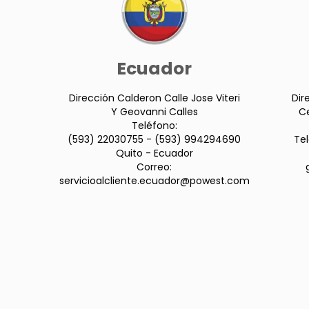
Ecuador
Dirección Calderon Calle Jose Viteri
Dir
Y Geovanni Calles
Ce
Teléfono:
(593) 22030755 - (593) 994294690
Te
Quito - Ecuador
Correo:
servicioalcliente.ecuador@powest.com